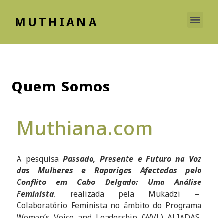
MUTHIANA
As nossas histórias
Recursos para a Paz
Expandindo Solidariedades
Quem Somos
Muthiana.com
A pesquisa
Passado, Presente e Futuro na Voz
das Mulheres e Raparigas Afectadas pelo
Conflito em Cabo Delgado: Uma Análise
Feminista
, realizada pela Mukadzi –
Colaboratório Feminista no âmbito do Programa
Women’s Voice and Leadership (WVL) ALIADAS,